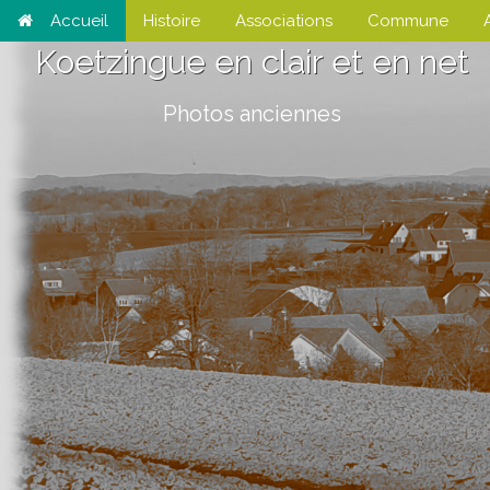
Accueil
Histoire
Associations
Commune
Koetzingue en clair et en net
Photos anciennes